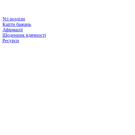
Усі розділи
Карти бажань
Афірмації
Щоденник вдячності
Ресурси