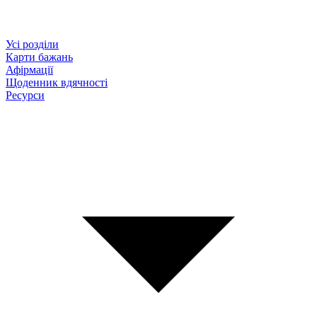
Усі розділи
Карти бажань
Афірмації
Щоденник вдячності
Ресурси