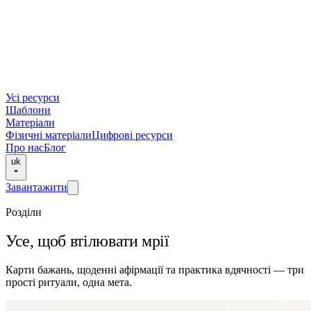
Усі ресурси
Шаблони
Матеріали
Фізичні матеріали
Цифрові ресурси
Про нас
Блог
uk
Завантажити
Розділи
Усе, щоб втілювати мрії
Карти бажань, щоденні афірмації та практика вдячності — три
прості ритуали, одна мета.