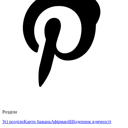
Розділи
Усі розділи
Карти бажань
Афірмації
Щоденник вдячності