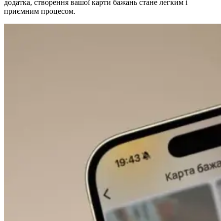
додатка, створення вашої карти бажань стане легким і
приємним процесом.