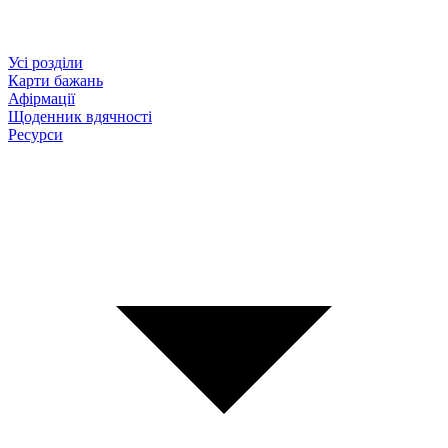
Усі розділи
Карти бажань
Афірмації
Щоденник вдячності
Ресурси